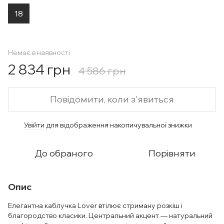
18
Немає в наявності
2 834 грн
4 586 грн
Повідомити, коли з'явиться
Увійти
для відображення накопичувальної знижки
%
До обраного
Порівняти
Опис
Елегантна каблучка Lover втілює стриману розкіш і
благородство класики. Центральний акцент — натуральний