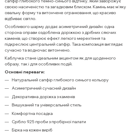
сапфір глибокого темно-синього відтінку, який заворожує
своєю насиченістю та загадковим блиском. Камінь має м’яку
овальну форму та витончене огранювання, що красиво
відбиває світло.
Особливого шарму додає асиметричний дизайн: одна
сторона оправи оздоблена доріжкою з дрібних сяючих
каменів, що створює ефект легкого мерехтіння та
підкреслює центральний сапфір. Така композиція виглядає
сучасно та водночас витончено.
Каблучка стане ідеальним акцентом як для щоденного
образу, так і для особливих подій.
Основні переваги:
Натуральний сапфір глибокого синього кольору
Асиметричний сучасний дизайн
Декоративна доріжка з каменів
Вишуканий та універсальний стиль
Комфортна посадка
Срібло 925 проби з пробірної палати
Бірка на кожен виріб