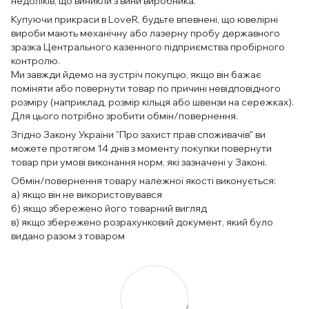
недоліків, що виникли з вини виробника.
Купуючи прикраси в LoveR, будьте впевнені, що ювелірні
вироби мають механічну або лазерну пробу державного
зразка Центрального казенного підприємства пробірного
контролю.
Ми завжди йдемо на зустріч покупцю, якщо він бажає
поміняти або повернути товар по причині невідповідного
розміру (наприклад, розмір кільця або швензи на сережках).
Для цього потрібно зробити обмін/повернення.
Згідно Закону України "Про захист прав споживачів" ви
можете протягом 14 днів з моменту покупки повернути
товар при умові виконання норм, які зазначені у Законі.
Обмін/повернення товару належної якості виконується:
а) якщо він не використовувався
б) якщо збережено його товарний вигляд
в) якщо збережено розрахунковий документ, який було
видано разом з товаром