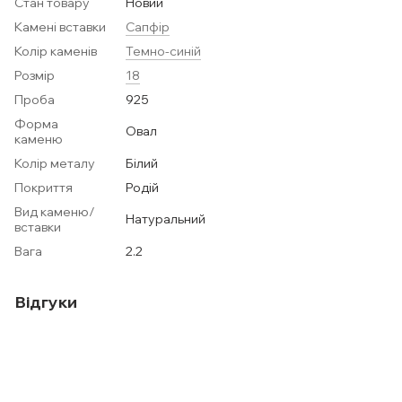
Стан товару
Новий
Камені вставки
Сапфір
Колір каменів
Темно-синій
Розмір
18
Проба
925
Форма
Овал
каменю
Колір металу
Білий
Покриття
Родій
Вид каменю/
Натуральний
вставки
Вага
2.2
Відгуки