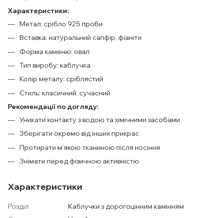
Характеристики:
Метал: срібло 925 проби
Вставка: натуральний сапфір, фіаніти
Форма каменю: овал
Тип виробу: каблучка
Колір металу: сріблястий
Стиль: класичний, сучасний
Рекомендації по догляду:
Уникати контакту з водою та хімічними засобами
Зберігати окремо від інших прикрас
Протирати м’якою тканиною після носіння
Знімати перед фізичною активністю
Характеристики
Розділ
Каблучки з дорогоцінним камінням