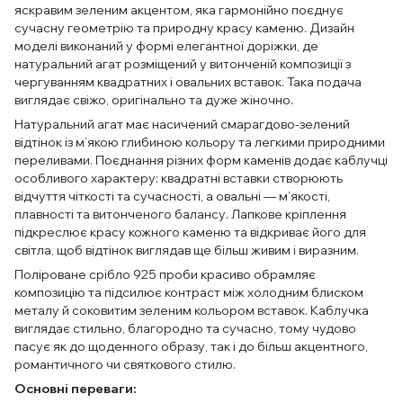
яскравим зеленим акцентом, яка гармонійно поєднує
сучасну геометрію та природну красу каменю. Дизайн
моделі виконаний у формі елегантної доріжки, де
натуральний агат розміщений у витонченій композиції з
чергуванням квадратних і овальних вставок. Така подача
виглядає свіжо, оригінально та дуже жіночно.
Натуральний агат має насичений смарагдово-зелений
відтінок із м’якою глибиною кольору та легкими природними
переливами. Поєднання різних форм каменів додає каблучці
особливого характеру: квадратні вставки створюють
відчуття чіткості та сучасності, а овальні — м’якості,
плавності та витонченого балансу. Лапкове кріплення
підкреслює красу кожного каменю та відкриває його для
світла, щоб відтінок виглядав ще більш живим і виразним.
Поліроване срібло 925 проби красиво обрамляє
композицію та підсилює контраст між холодним блиском
металу й соковитим зеленим кольором вставок. Каблучка
виглядає стильно, благородно та сучасно, тому чудово
пасує як до щоденного образу, так і до більш акцентного,
романтичного чи святкового стилю.
Основні переваги: