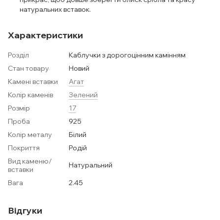
натуральних вставок.
Характеристики
Розділ
Каблучки з дорогоцінним камінням
Стан товару
Новий
Камені вставки
Агат
Колір каменів
Зелений
Розмір
17
Проба
925
Колір металу
Білий
Покриття
Родій
Вид каменю/
Натуральний
вставки
Вага
2.45
Відгуки