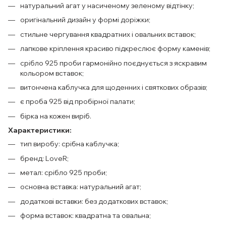
натуральний агат у насиченому зеленому відтінку;
оригінальний дизайн у формі доріжки;
стильне чергування квадратних і овальних вставок;
лапкове кріплення красиво підкреслює форму каменів;
срібло 925 проби гармонійно поєднується з яскравим
кольором вставок;
витончена каблучка для щоденних і святкових образів;
є проба 925 від пробірної палати;
бірка на кожен виріб.
Характеристики:
тип виробу: срібна каблучка;
бренд: LoveR;
метал: срібло 925 проби;
основна вставка: натуральний агат;
додаткові вставки: без додаткових вставок;
форма вставок: квадратна та овальна;