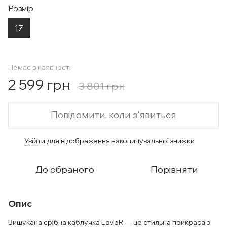
Розмір
17
Немає в наявності
2 599 грн
3 801 грн
Повідомити, коли з'явиться
Увійти
для відображення накопичувальної знижки
%
До обраного
Порівняти
Опис
Вишукана срібна каблучка LoveR — це стильна прикраса з