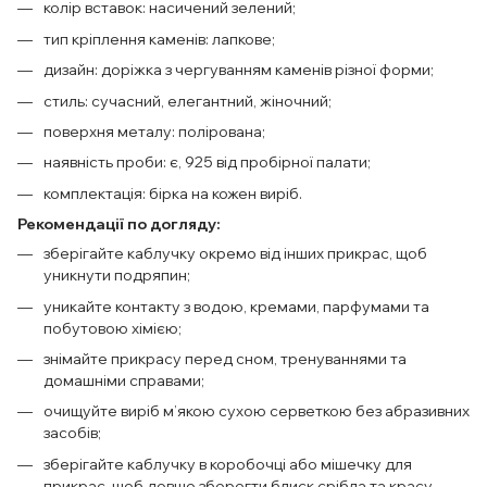
колір вставок: насичений зелений;
тип кріплення каменів: лапкове;
дизайн: доріжка з чергуванням каменів різної форми;
стиль: сучасний, елегантний, жіночний;
поверхня металу: полірована;
наявність проби: є, 925 від пробірної палати;
комплектація: бірка на кожен виріб.
Рекомендації по догляду:
зберігайте каблучку окремо від інших прикрас, щоб
уникнути подряпин;
уникайте контакту з водою, кремами, парфумами та
побутовою хімією;
знімайте прикрасу перед сном, тренуваннями та
домашніми справами;
очищуйте виріб м’якою сухою серветкою без абразивних
засобів;
зберігайте каблучку в коробочці або мішечку для
прикрас, щоб довше зберегти блиск срібла та красу