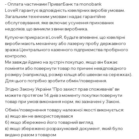
- Оплата частинами ПриватБанк та monobank
LoveR гарантує відповідність ювелірних виробів умовам.
Загальним технічним умовам і надає гарантійне
обслуговування, яке включає усунення прихованих
недоліків, що виникли з вини виробника.
Купуючи прикраси в LoveR, будьте впевнені, що ювелірні
вироби мають механічну або лазерну пробу державного
зразка Центрального казенного підприємства пробірного
контролю.
Ми завжди йдемо на зустріч покупцю, якщо він бажає
поміняти або повернути товар по причині невідповідного
розміру (наприклад, розмір кільця або швензи на сережках).
Для цього потрібно зробити обмін/повернення.
Згідно Закону України "Про захист прав споживачів" ви
можете протягом 14 днів з моменту покупки повернути
товар при умові виконання норм, які зазначені у Законі.
Обмін/повернення товару належної якості виконується:
а) якщо він не використовувався
б) якщо збережено його товарний вигляд
в) якщо збережено розрахунковий документ, який було
видано разом з товаром