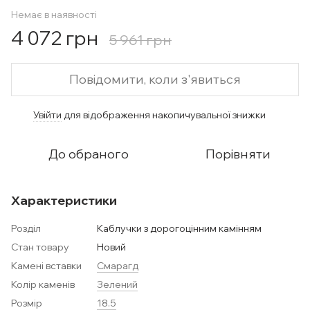
Немає в наявності
4 072 грн
5 961 грн
Повідомити, коли з'явиться
Увійти
для відображення накопичувальної знижки
%
До обраного
Порівняти
Характеристики
Розділ
Каблучки з дорогоцінним камінням
Стан товару
Новий
Камені вставки
Смарагд
Колір каменів
Зелений
Розмір
18.5