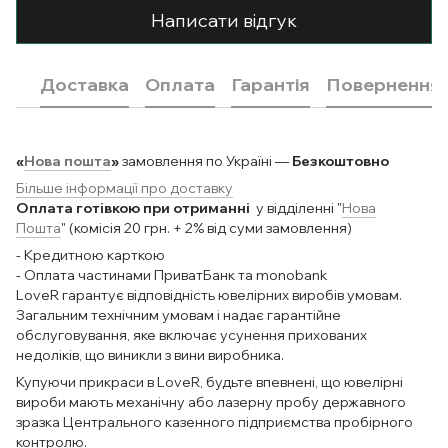
Написати відгук
Доставка
Оплата
Гарантія
Повернення
«
Нова пошта
»
замовлення по Україні —
Безкоштовно
Більше інформації про доставку
Оплата готівкою при отриманні
у відділенні "
Нова
Пошта
" (комісія 20 грн. + 2% від суми замовлення)
- Кредитною карткою
- Оплата частинами ПриватБанк та monobank
LoveR гарантує відповідність ювелірних виробів умовам.
Загальним технічним умовам і надає гарантійне
обслуговування, яке включає усунення прихованих
недоліків, що виникли з вини виробника.
Купуючи прикраси в LoveR, будьте впевнені, що ювелірні
вироби мають механічну або лазерну пробу державного
зразка Центрального казенного підприємства пробірного
контролю.