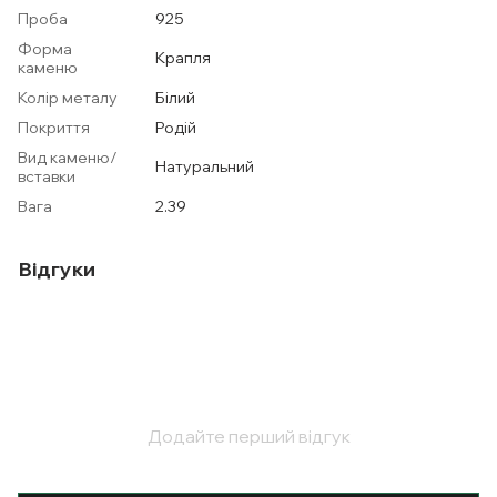
Проба
925
Форма
Крапля
каменю
Колір металу
Білий
Покриття
Родій
Вид каменю/
Натуральний
вставки
Вага
2.39
Відгуки
Додайте перший відгук