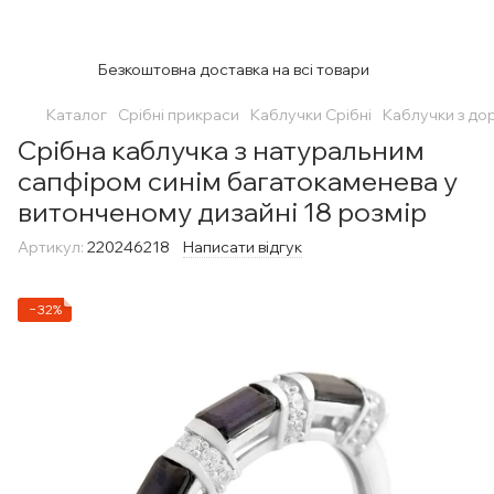
Безкоштовна доставка на всі товари
Каталог
Срібні прикраси
Каблучки Срібні
Каблучки з до
Срібна каблучка з натуральним
сапфіром синім багатокаменева у
витонченому дизайні 18 розмір
Артикул:
220246218
Написати відгук
−32%