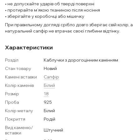
• не допускайте ударів об тверді поверхні
• протирайте м’якою тканиною після носіння
• зберігайте у коробочці або мішечку
При правильному догляді срібло довго зберігає свій колір, а
натуральний сапфір не втрачає своєї глибини відтінку.
Характеристики
Розділ
Каблучки з дорогоцінним камінням
Стан товару
Новий
Камені вставки
Сапфір
Колір каменів
Білий
Розмір
18
Проба
925
Колір металу
Білий
Покриття
Родій
Вид каменю/
Штучний
вставки