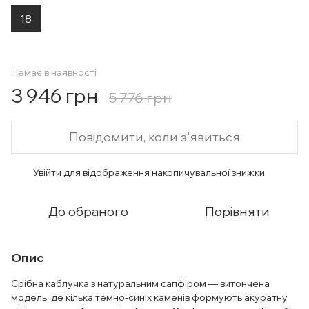
18
Немає в наявності
3 946 грн
5 776 грн
Повідомити, коли з'явиться
Увійти
для відображення накопичувальної знижки
%
До обраного
Порівняти
Опис
Срібна каблучка з натуральним сапфіром — витончена
модель, де кілька темно-синіх каменів формують акуратну