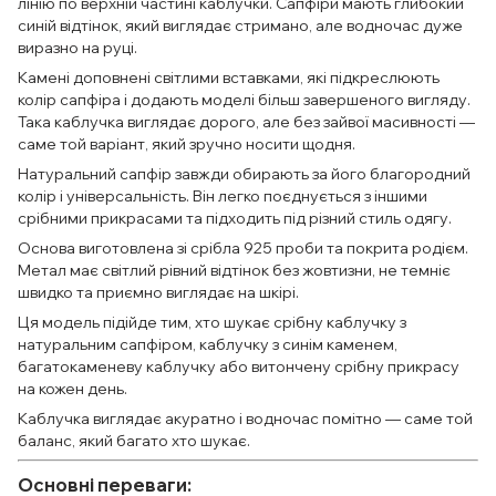
лінію по верхній частині каблучки. Сапфіри мають глибокий
синій відтінок, який виглядає стримано, але водночас дуже
виразно на руці.
Камені доповнені світлими вставками, які підкреслюють
колір сапфіра і додають моделі більш завершеного вигляду.
Така каблучка виглядає дорого, але без зайвої масивності —
саме той варіант, який зручно носити щодня.
Натуральний сапфір завжди обирають за його благородний
колір і універсальність. Він легко поєднується з іншими
срібними прикрасами та підходить під різний стиль одягу.
Основа виготовлена зі срібла 925 проби та покрита родієм.
Метал має світлий рівний відтінок без жовтизни, не темніє
швидко та приємно виглядає на шкірі.
Ця модель підійде тим, хто шукає срібну каблучку з
натуральним сапфіром, каблучку з синім каменем,
багатокаменеву каблучку або витончену срібну прикрасу
на кожен день.
Каблучка виглядає акуратно і водночас помітно — саме той
баланс, який багато хто шукає.
Основні переваги: