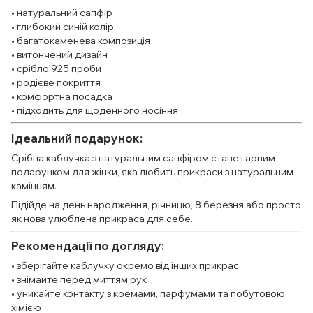
• натуральний сапфір
• глибокий синій колір
• багатокаменева композиція
• витончений дизайн
• срібло 925 проби
• родієве покриття
• комфортна посадка
• підходить для щоденного носіння
Ідеальний подарунок:
Срібна каблучка з натуральним сапфіром стане гарним
подарунком для жінки, яка любить прикраси з натуральним
камінням.
Підійде на день народження, річницю, 8 березня або просто
як нова улюблена прикраса для себе.
Рекомендації по догляду:
• зберігайте каблучку окремо від інших прикрас
• знімайте перед миттям рук
• уникайте контакту з кремами, парфумами та побутовою
хімією