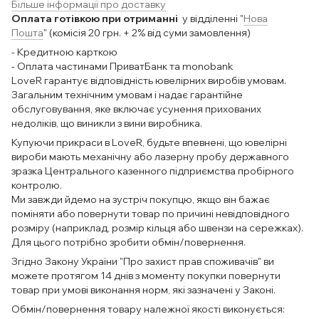
Більше інформації про доставку
Оплата готівкою при отриманні
у відділенні "
Нова
Пошта
" (комісія 20 грн. + 2% від суми замовлення)
- Кредитною карткою
- Оплата частинами ПриватБанк та monobank
LoveR гарантує відповідність ювелірних виробів умовам.
Загальним технічним умовам і надає гарантійне
обслуговування, яке включає усунення прихованих
недоліків, що виникли з вини виробника.
Купуючи прикраси в LoveR, будьте впевнені, що ювелірні
вироби мають механічну або лазерну пробу державного
зразка Центрального казенного підприємства пробірного
контролю.
Ми завжди йдемо на зустріч покупцю, якщо він бажає
поміняти або повернути товар по причині невідповідного
розміру (наприклад, розмір кільця або швензи на сережках).
Для цього потрібно зробити обмін/повернення.
Згідно Закону України "Про захист прав споживачів" ви
можете протягом 14 днів з моменту покупки повернути
товар при умові виконання норм, які зазначені у Законі.
Обмін/повернення товару належної якості виконується: