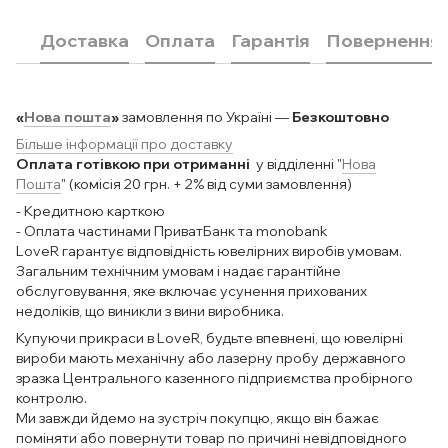
Доставка
Оплата
Гарантія
Повернення
«
Нова пошта
»
замовлення по Україні —
Безкоштовно
Більше інформації про доставку
Оплата готівкою при отриманні
у відділенні "
Нова
Пошта
" (комісія 20 грн. + 2% від суми замовлення)
- Кредитною карткою
- Оплата частинами ПриватБанк та monobank
LoveR гарантує відповідність ювелірних виробів умовам.
Загальним технічним умовам і надає гарантійне
обслуговування, яке включає усунення прихованих
недоліків, що виникли з вини виробника.
Купуючи прикраси в LoveR, будьте впевнені, що ювелірні
вироби мають механічну або лазерну пробу державного
зразка Центрального казенного підприємства пробірного
контролю.
Ми завжди йдемо на зустріч покупцю, якщо він бажає
поміняти або повернути товар по причині невідповідного