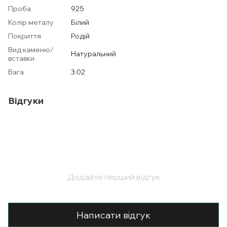
Проба
925
Колір металу
Білий
Покриття
Родій
Вид каменю/
Натуральний
вставки
Вага
3.02
Відгуки
Додайте перший відгук
Написати відгук