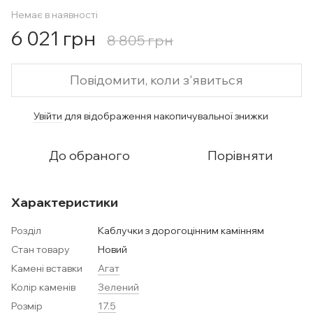
Немає в наявності
6 021 грн
8 805 грн
Повідомити, коли з'явиться
Увійти
для відображення накопичувальної знижки
%
До обраного
Порівняти
Характеристики
Розділ
Каблучки з дорогоцінним камінням
Стан товару
Новий
Камені вставки
Агат
Колір каменів
Зелений
Розмір
17.5