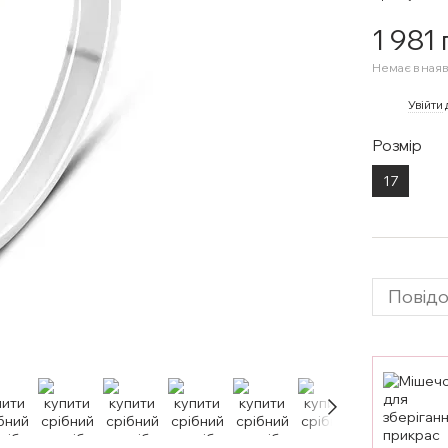
1 981
Немає в наяв
%
Увійти
Розмір
17
Повідо