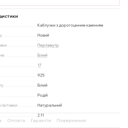
ристики
Каблучки з дорогоцінним камінням
у
Новий
авки
Перламутр
нів
Білий
17
925
лу
Білий
Родій
ю/вставки
Натуральний
2.11
а
Оплата
Гарантія
Повернення