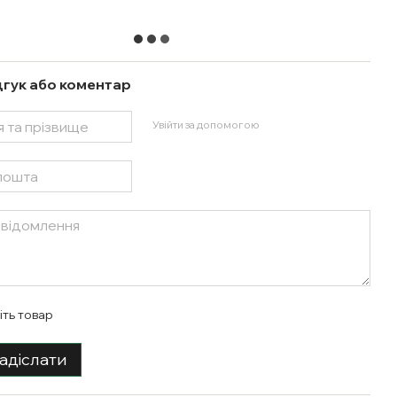
дгук або коментар
Увійти за допомогою
іть товар
адіслати