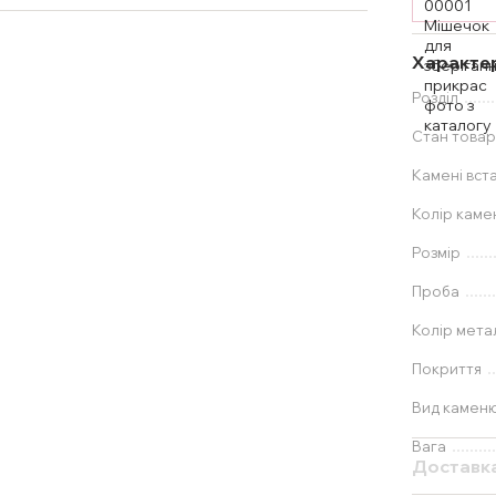
Характе
Розділ
Стан товар
Камені вст
Колір каме
Розмір
Проба
Колір мета
Покриття
Вид камен
Вага
Доставк