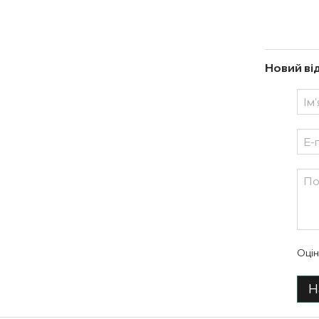
Новий ві
Оцін
Н