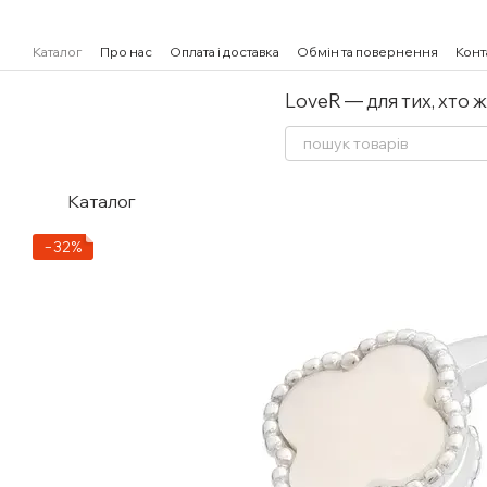
Перейти к основному контенту
Каталог
Про нас
Оплата і доставка
Обмін та повернення
Конт
LoveR — для тих, хто 
Каталог
−32%