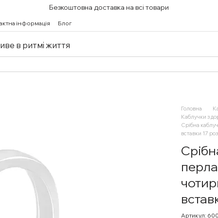
Безкоштовна доставка на всі товари
актна інформація
Блог
живе в ритмі життя
Головна
К
Каблучки з д
Срібна каблуч
вставки 17 ро
Срібн
перла
чотир
встав
Артикул: 60