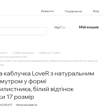
Бажання
Вхід
Порівняння
Мій кошик
Укр
Рус
аталог
Срібні прикраси
Каблучки Срібні
орогоцінним камінням
ка LoveR з натуральним перламутром у формі чотирилистника, білий відтінок
змір
а каблучка LoveR з натуральним
мутром у формі
илистника, білий відтінок
ки 17 розмір
00235417
Написати відгук