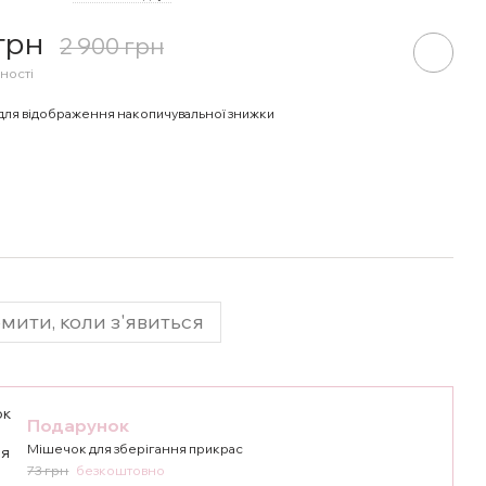
 грн
2 900 грн
ності
для відображення накопичувальної знижки
мити, коли з'явиться
Подарунок
Мішечок для зберігання прикрас
73 грн
безкоштовно