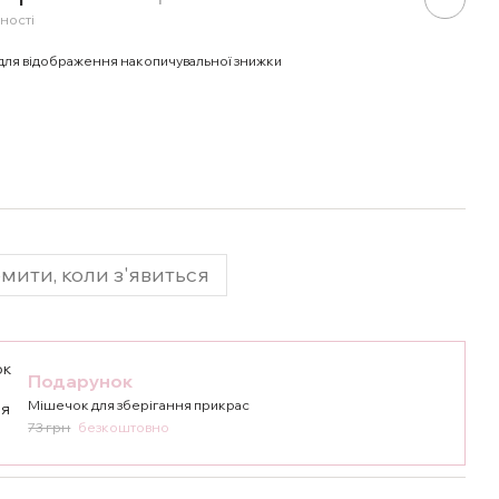
ності
для відображення накопичувальної знижки
мити, коли з'явиться
Подарунок
Мішечок для зберігання прикрас
73 грн
безкоштовно