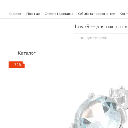
Перейти к основному контенту
Каталог
Про нас
Оплата і доставка
Обмін та повернення
Конт
LoveR — для тих, хто 
Каталог
−32%