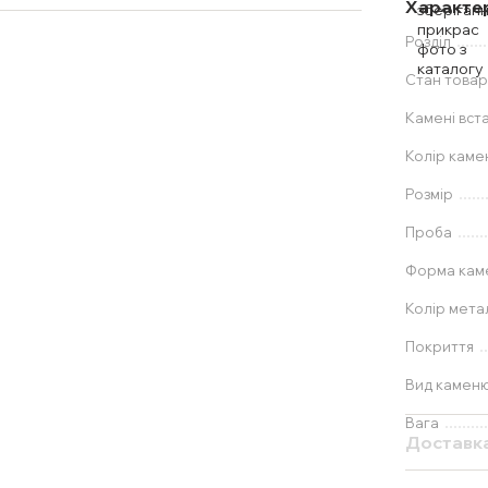
Характе
Розділ
Стан товар
Камені вст
Колір каме
Розмір
Проба
Форма ка
Колір мета
Покриття
Вид камен
Вага
Доставк