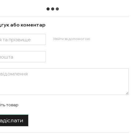
дгук або коментар
Увійти за допомогою
іть товар
адіслати