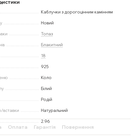
ристики
Каблучки з дорогоцінним камінням
у
Новий
авки
Топаз
нів
Блакитний
18
925
меню
Коло
лу
Білий
Родій
ю/вставки
Натуральний
2.96
а
Оплата
Гарантія
Повернення