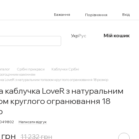
Бажання
Вхід
Порівняння
Мій кошик
Укр
Рус
аталог
Срібні прикраси
Каблучки Срібні
орогоцінним камінням
ка LoveR з натуральним топазом круглого огранювання 18 розмір
а каблучка LoveR з натуральним
ом круглого огранювання 18
р
7049802
Написати відгук
 грн
11 232 грн