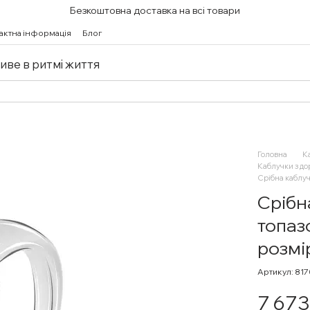
Безкоштовна доставка на всі товари
актна інформація
Блог
живе в ритмі життя
Головна
К
Каблучки з д
Срібна каблуч
Срібн
топаз
розмі
Артикул: 81
7 673