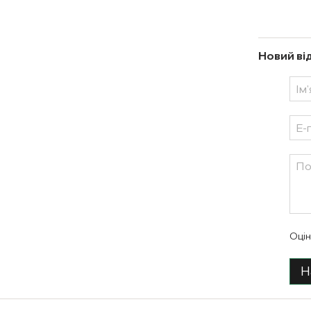
Новий ві
Оцін
Н