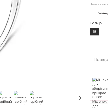
Немає в наяв
%
Увійти
Розмір
18
Повідо