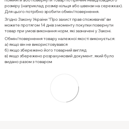
поміняти або повернути товар по причині невідповідного
розміру (наприклад, розмір кільця або швензи на сережках).
Для цього потрібно зробити обмін/повернення.
Згідно Закону України "Про захист прав споживачів" ви
можете протягом 14 днів з моменту покупки повернути
товар при умові виконання норм, які зазначені у Законі.
Обмін/повернення товару належної якості виконується:
а) якщо він не використовувався
б) якщо збережено його товарний вигляд
в) якщо збережено розрахунковий документ, який було
видано разом з товаром