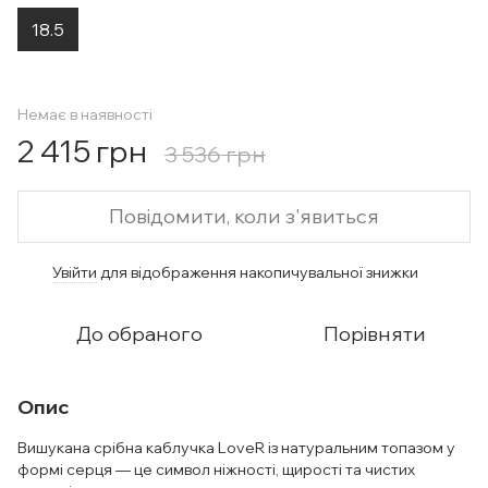
18.5
Немає в наявності
2 415 грн
3 536 грн
Повідомити, коли з'явиться
Увійти
для відображення накопичувальної знижки
%
До обраного
Порівняти
Опис
Вишукана срібна каблучка LoveR із натуральним топазом у
формі серця — це символ ніжності, щирості та чистих