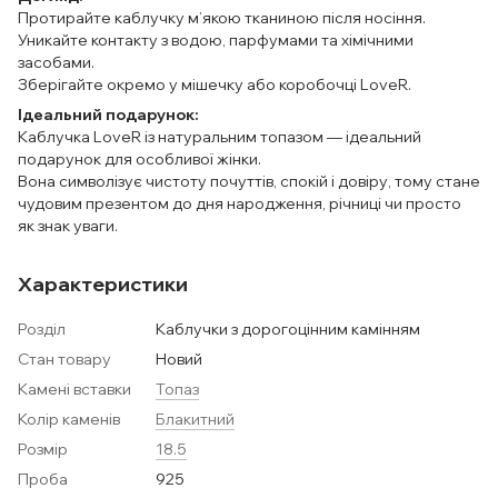
Протирайте каблучку м’якою тканиною після носіння.
Уникайте контакту з водою, парфумами та хімічними
засобами.
Зберігайте окремо у мішечку або коробочці LoveR.
Ідеальний подарунок:
Каблучка LoveR із натуральним топазом — ідеальний
подарунок для особливої жінки.
Вона символізує чистоту почуттів, спокій і довіру, тому стане
чудовим презентом до дня народження, річниці чи просто
як знак уваги.
Характеристики
Розділ
Каблучки з дорогоцінним камінням
Стан товару
Новий
Камені вставки
Топаз
Колір каменів
Блакитний
Розмір
18.5
Проба
925