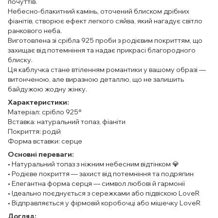
почуттів.
Небесно-блакитний камінь, оточений блиском дрібних
фіанітів, створює ефект легкого сяйва, який нагадує світло
ранкового неба.
Виготовлена зі срібла 925 проби з родієвим покриттям, що
захищає від потемніння та надає прикрасі благородного
блиску.
Ця каблучка стане втіленням романтики у вашому образі —
витонченою, але виразною деталлю, що не залишить
байдужою жодну жінку.
Характеристики:
Матеріал: срібло 925°
Вставка: натуральний топаз, фіаніти
Покриття: родій
Форма вставки: серце
Основні переваги:
• Натуральний топаз з ніжним небесним відтінком 💎
• Родієве покриття — захист від потемніння та подряпин
• Елегантна форма серця — символ любові й гармонії
• Ідеально поєднується з сережками або підвіскою LoveR
• Відправляється у фірмовій коробочці або мішечку LoveR
Догляд: