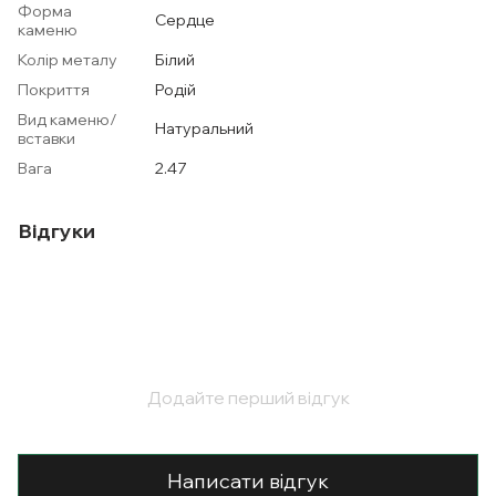
Форма
Сердце
каменю
Колір металу
Білий
Покриття
Родій
Вид каменю/
Натуральний
вставки
Вага
2.47
Відгуки
Додайте перший відгук
Написати відгук