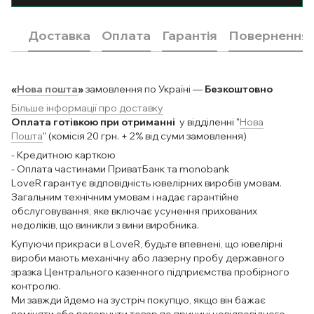
Доставка
Оплата
Гарантія
Повернення
«
Нова пошта
»
замовлення по Україні —
Безкоштовно
Більше інформації про доставку
Оплата готівкою при отриманні
у відділенні "
Нова
Пошта
" (комісія 20 грн. + 2% від суми замовлення)
- Кредитною карткою
- Оплата частинами ПриватБанк та monobank
LoveR гарантує відповідність ювелірних виробів умовам.
Загальним технічним умовам і надає гарантійне
обслуговування, яке включає усунення прихованих
недоліків, що виникли з вини виробника.
Купуючи прикраси в LoveR, будьте впевнені, що ювелірні
вироби мають механічну або лазерну пробу державного
зразка Центрального казенного підприємства пробірного
контролю.
Ми завжди йдемо на зустріч покупцю, якщо він бажає