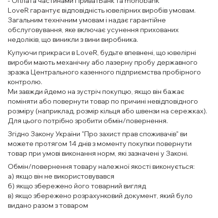
- Оплата частинами ПриватБанк та monobank
LoveR гарантує відповідність ювелірних виробів умовам.
Загальним технічним умовам і надає гарантійне
обслуговування, яке включає усунення прихованих
недоліків, що виникли з вини виробника.
Купуючи прикраси в LoveR, будьте впевнені, що ювелірні
вироби мають механічну або лазерну пробу державного
зразка Центрального казенного підприємства пробірного
контролю.
Ми завжди йдемо на зустріч покупцю, якщо він бажає
поміняти або повернути товар по причині невідповідного
розміру (наприклад, розмір кільця або швензи на сережках).
Для цього потрібно зробити обмін/повернення.
Згідно Закону України "Про захист прав споживачів" ви
можете протягом 14 днів з моменту покупки повернути
товар при умові виконання норм, які зазначені у Законі.
Обмін/повернення товару належної якості виконується:
а) якщо він не використовувався
б) якщо збережено його товарний вигляд
в) якщо збережено розрахунковий документ, який було
видано разом з товаром