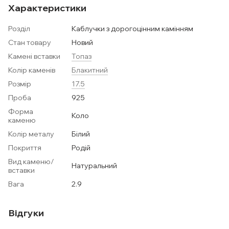
Характеристики
Розділ
Каблучки з дорогоцінним камінням
Стан товару
Новий
Камені вставки
Топаз
Колір каменів
Блакитний
Розмір
17.5
Проба
925
Форма
Коло
каменю
Колір металу
Білий
Покриття
Родій
Вид каменю/
Натуральний
вставки
Вага
2.9
Відгуки