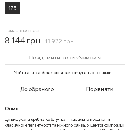
17.5
Немає в наявності
8 144 грн
11 922 грн
Повідомити, коли з'явиться
Увійти
для відображення накопичувальної знижки
%
До обраного
Порівняти
Опис
Ця вишукана
срібна каблучка
— ідеальне поєднання
класичної елегантності та ніжного сяйва. У центрі композиції