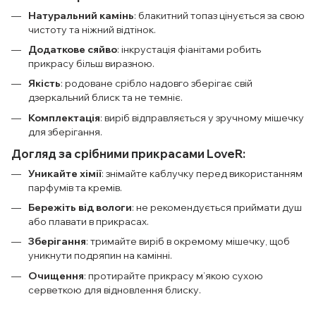
Натуральний камінь
: блакитний топаз цінується за свою
чистоту та ніжний відтінок.
Додаткове сяйво
: інкрустація фіанітами робить
прикрасу більш виразною.
Якість
: родоване срібло надовго зберігає свій
дзеркальний блиск та не темніє.
Комплектація
: виріб відправляється у зручному мішечку
для зберігання.
Догляд за срібними прикрасами LoveR:
Уникайте хімії
: знімайте каблучку перед використанням
парфумів та кремів.
Бережіть від вологи
: не рекомендується приймати душ
або плавати в прикрасах.
Зберігання
: тримайте виріб в окремому мішечку, щоб
уникнути подряпин на камінні.
Очищення
: протирайте прикрасу м’якою сухою
серветкою для відновлення блиску.