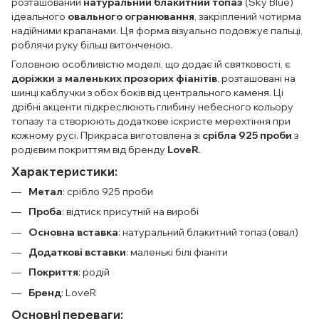
розташований
натуральний блакитний топаз
(Sky Blue)
ідеального
овального огранювання
, закріплений чотирма
надійними крапанами. Ця форма візуально подовжує пальці,
роблячи руку більш витонченою.
Головною особливістю моделі, що додає їй святковості, є
доріжки з маленьких прозорих фіанітів
, розташовані на
шинці каблучки з обох боків від центрального каменя. Ці
дрібні акценти підкреслюють глибину небесного кольору
топазу та створюють додаткове іскристе мерехтіння при
кожному русі. Прикраса виготовлена зі
срібла 925 проби
з
родієвим покриттям від бренду
LoveR
.
Характеристики:
Метал
: срібло 925 проби
Проба
: відтиск присутній на виробі
Основна вставка
: натуральний блакитний топаз (овал)
Додаткові вставки
: маленькі білі фіаніти
Покриття
: родій
Бренд
: LoveR
Основні переваги: