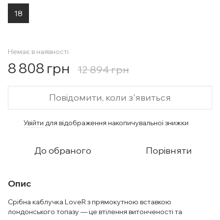
18
Немає в наявності
8 808 грн
12 894 грн
Повідомити, коли з'явиться
Увійти
для відображення накопичувальної знижки
%
До обраного
Порівняти
Опис
Срібна каблучка LoveR з прямокутною вставкою
лондонського топазу — це втілення витонченості та