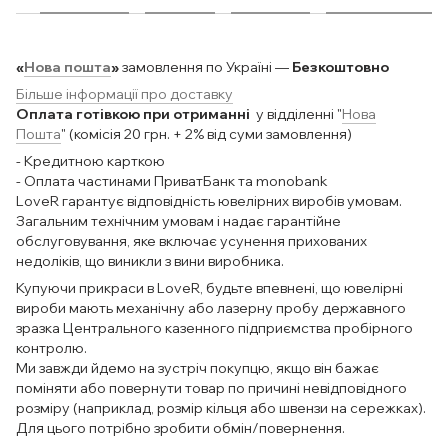
«
Нова пошта
»
замовлення по Україні —
Безкоштовно
Більше інформації про доставку
Оплата готівкою при отриманні
у відділенні "
Нова
Пошта
" (комісія 20 грн. + 2% від суми замовлення)
- Кредитною карткою
- Оплата частинами ПриватБанк та monobank
LoveR гарантує відповідність ювелірних виробів умовам.
Загальним технічним умовам і надає гарантійне
обслуговування, яке включає усунення прихованих
недоліків, що виникли з вини виробника.
Купуючи прикраси в LoveR, будьте впевнені, що ювелірні
вироби мають механічну або лазерну пробу державного
зразка Центрального казенного підприємства пробірного
контролю.
Ми завжди йдемо на зустріч покупцю, якщо він бажає
поміняти або повернути товар по причині невідповідного
розміру (наприклад, розмір кільця або швензи на сережках).
Для цього потрібно зробити обмін/повернення.