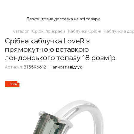
Безкоштовна доставка на всі товари
Каталог
Срібні прикраси
Каблучки Срібні
Каблучки з до
Срібна каблучка LoveR з
прямокутною вставкою
лондонського топазу 18 розмір
Артикул:
815596612
Написати відгук
−32%