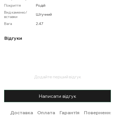
Покриття
Родій
Вид каменю/
Штучний
вставки
Вага
2.47
Відгуки
Додайте перший відгук
Написати відгук
Доставка
Оплата
Гарантія
Повернення