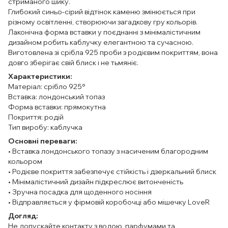
стриманого шику.
Глибокий синьо-сірий відтінок каменю змінюється при
різному освітленні, створюючи загадкову гру кольорів.
Лаконічна форма вставки у поєднанні з мінімалістичним
дизайном робить каблучку елегантною та сучасною.
Виготовлена зі срібла 925 проби з родієвим покриттям, вона
довго зберігає свій блиск і не тьмяніє.
Характеристики:
Матеріал: срібло 925°
Вставка: лондонський топаз
Форма вставки: прямокутна
Покриття: родій
Тип виробу: каблучка
Основні переваги:
• Вставка лондонського топазу з насиченим благородним
кольором
• Родієве покриття забезпечує стійкість і дзеркальний блиск
• Мінімалістичний дизайн підкреслює витонченість
• Зручна посадка для щоденного носіння
• Відправляється у фірмовій коробочці або мішечку LoveR
Догляд:
Не допускайте контакту з водою, парфумами та