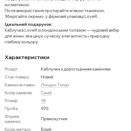
косметикою.
Після використання протирайте м’якою тканиною.
Зберігайте окремо, у фірмовій упаковці LoveR.
Ідеальний подарунок:
Каблучка LoveR із лондонським топазом — чудовий вибір
для жінки, яка цінує сучасну елегантність і природну
глибину кольору.
Характеристики
Розділ
Каблучки з дорогоцінним камінням
Стан товару
Новий
Камені вставки
Лондон Топаз
Колір каменів
Синій
Розмір
18
Проба
925
Форма
Прямокутник
каменю
Колір металу
Білий