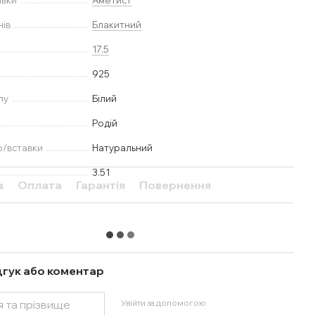
авки
Аметист
нів
Блакитний
17.5
925
лу
Білий
Родій
ю/вставки
Натуральний
3.51
а
Оплата
Гарантія
Повернення
дгук або коментар
Увійти за допомогою