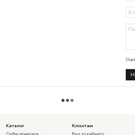
Оцін
Н
Каталог
Клієнтам
Срібні прикраси
Вхід до кабінету