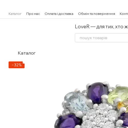
Перейти к основному контенту
Каталог
Про нас
Оплата і доставка
Обмін та повернення
Конт
LoveR — для тих, хто 
Каталог
−32%