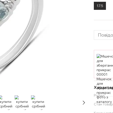
17.5
Повідо
Характе
Розділ
Стан товар