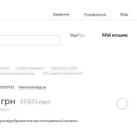
Бажання
Вхід
Порівняння
Мій кошик
Укр
Рус
аталог
Срібні прикраси
Каблучки Срібні
орогоцінним камінням
, 17.5, Аметист, Блакитний
13333912
Написати відгук
 грн
11 511 грн
ності
для відображення накопичувальної знижки