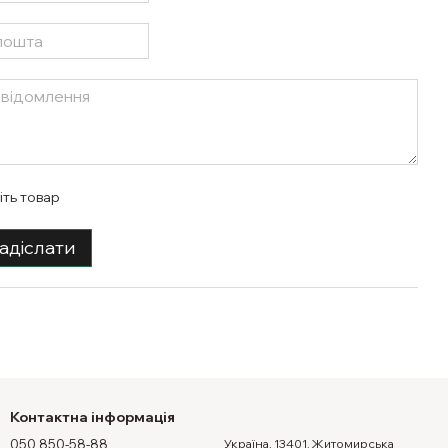
іть товар
адіслати
Контактна інформація
050 850-58-88
Україна, 13401, Житомирська