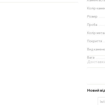
Камені вст
Колір каме
Розмір
Проба
Колір мета
Покриття
Вид камен
Вага
Доставк
Новий ві