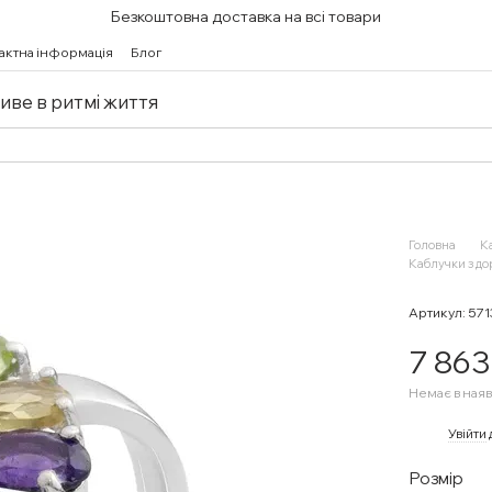
Безкоштовна доставка на всі товари
актна інформація
Блог
живе в ритмі життя
Головна
К
Каблучки з д
Артикул: 57
7 863
Немає в наяв
%
Увійти
Розмір