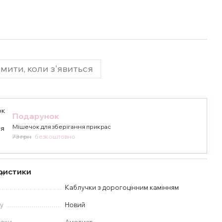
мити, коли з'явиться
Подарунок
Мішечок для зберігання прикрас
73 грн
безкоштовно
ристики
Каблучки з дорогоцінним камінням
у
Новий