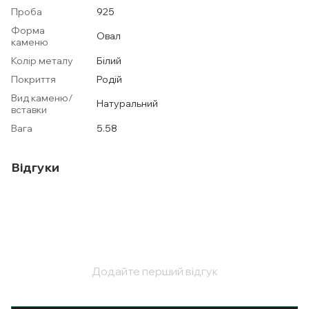
Проба
925
Форма
Овал
каменю
Колір металу
Білий
Покриття
Родій
Вид каменю/
Натуральний
вставки
Вага
5.58
Відгуки
Додайте перший відгук