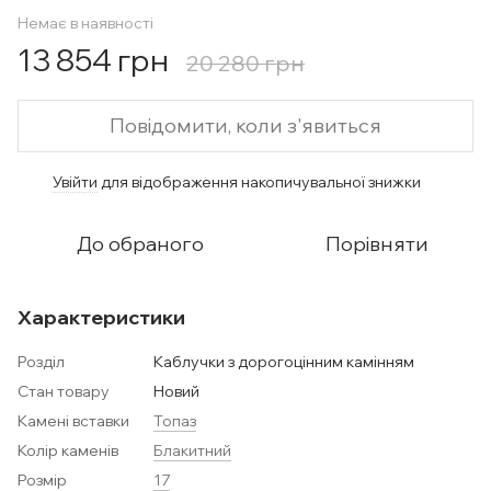
Немає в наявності
13 854 грн
20 280 грн
Повідомити, коли з'явиться
Увійти
для відображення накопичувальної знижки
%
До обраного
Порівняти
Характеристики
Розділ
Каблучки з дорогоцінним камінням
Стан товару
Новий
Камені вставки
Топаз
Колір каменів
Блакитний
Розмір
17