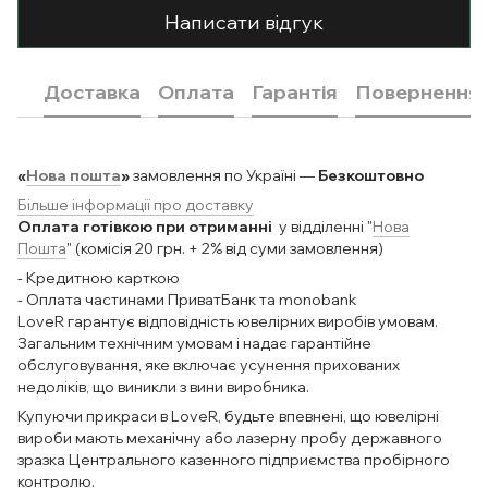
Написати відгук
Доставка
Оплата
Гарантія
Повернення
«
Нова пошта
»
замовлення по Україні —
Безкоштовно
Більше інформації про доставку
Оплата готівкою при отриманні
у відділенні "
Нова
Пошта
" (комісія 20 грн. + 2% від суми замовлення)
- Кредитною карткою
- Оплата частинами ПриватБанк та monobank
LoveR гарантує відповідність ювелірних виробів умовам.
Загальним технічним умовам і надає гарантійне
обслуговування, яке включає усунення прихованих
недоліків, що виникли з вини виробника.
Купуючи прикраси в LoveR, будьте впевнені, що ювелірні
вироби мають механічну або лазерну пробу державного
зразка Центрального казенного підприємства пробірного
контролю.