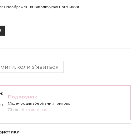
для відображення накопичувальної знижки
8
мити, коли з'явиться
Подарунок
Мішечок для зберігання прикрас
73 грн
безкоштовно
ристики