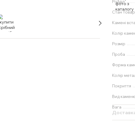
Розділ
Стан товар
Камені вст
Колір каме
Розмір
Проба
Форма ка
Колір мета
Покриття
Вид камен
Вага
Доставк