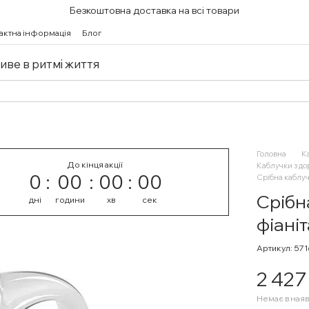
Безкоштовна доставка на всі товари
актна інформація
Блог
живе в ритмі життя
Головна
К
До кінця акції
Каблучки з д
0
00
00
00
Срібна каблуч
Срібн
дні
години
хв
сек
фіані
Артикул: 57
2 427
Немає в наяв