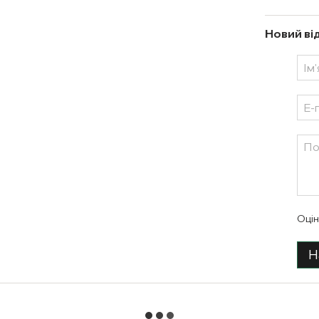
Новий ві
Оцін
Н