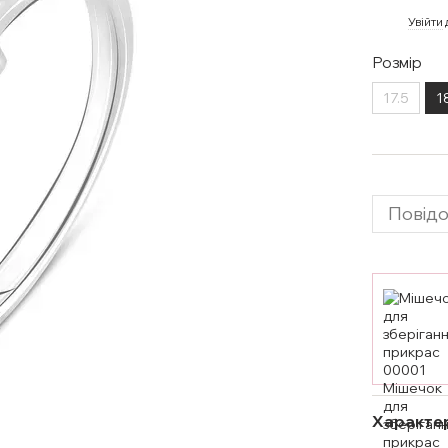
%
Увійти
Розмір
17.5
1
Повідо
Характе