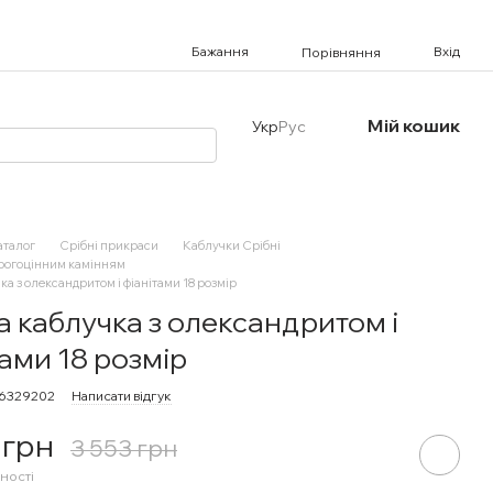
Бажання
Вхід
Порівняння
Мій кошик
Укр
Рус
аталог
Срібні прикраси
Каблучки Срібні
орогоцінним камінням
ка з олександритом і фіанітами 18 розмір
а каблучка з олександритом і
тами 18 розмір
16329202
Написати відгук
 грн
3 553 грн
ності