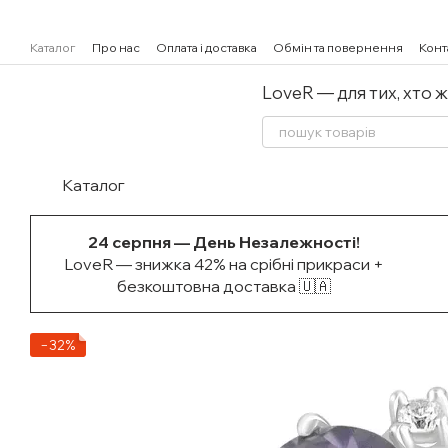
Перейти к основному контенту
Каталог
Про нас
Оплата і доставка
Обмін та повернення
Конт
LoveR — для тих, хто 
Каталог
24 серпня — День Незалежності!
LoveR — знижка 42% на срібні прикраси +
безкоштовна доставка 🇺🇦
−32%