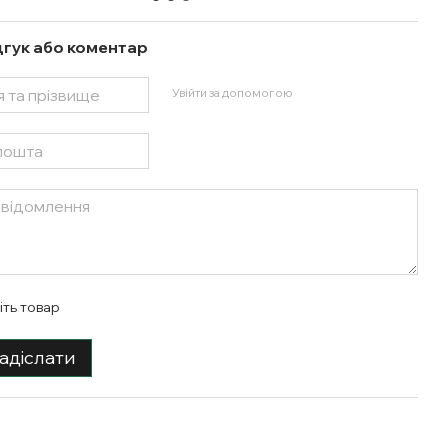
дгук або коментар
Увійти за допомогою
іть товар
адіслати