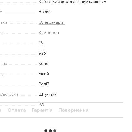
Каблучки з дорогоцінним камінням
у
Новий
авки
Олександрит
нів
Хамелеон
18
925
меню
Коло
лу
Білий
Родій
ю/вставки
Штучний
2.9
а
Оплата
Гарантія
Повернення