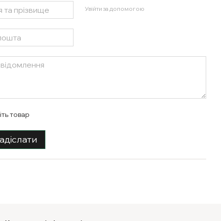
Увійти за допомогою
іть товар
адіслати