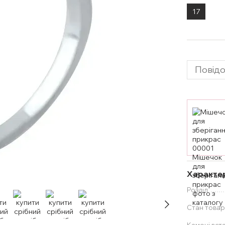
17
Повідо
Характе
Розділ
Стан товар