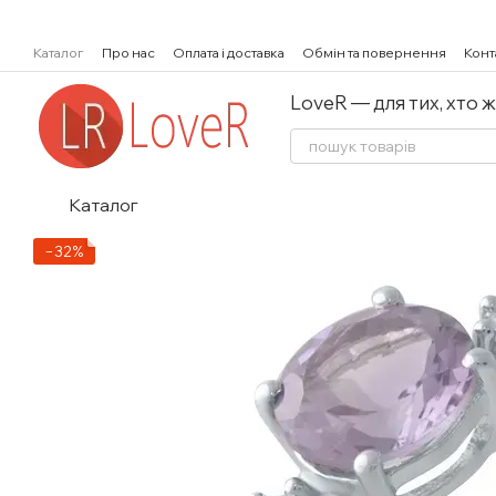
Перейти к основному контенту
Каталог
Про нас
Оплата і доставка
Обмін та повернення
Конт
LoveR — для тих, хто 
Каталог
−32%