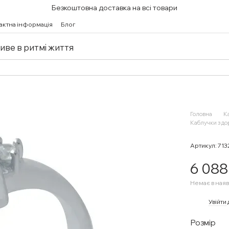
Безкоштовна доставка на всі товари
актна інформація
Блог
живе в ритмі життя
Головна
К
Каблучки з д
Артикул: 71
6 088
Немає в наяв
%
Увійти
Розмір