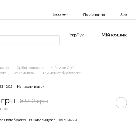
Бажання
Вхід
Порівняння
Мій кошик
Укр
Рус
аталог
Срібні прикраси
Каблучки Срібні
орогоцінним камінням
, 17, Аметист, Фіолетовий
3234202
Написати відгук
 грн
8 912 грн
ності
для відображення накопичувальної знижки