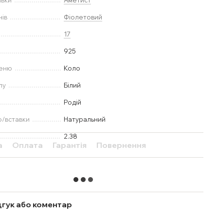
авки
Аметист
нів
Фіолетовий
17
925
меню
Коло
лу
Білий
Родій
ю/вставки
Натуральний
2.38
а
Оплата
Гарантія
Повернення
дгук або коментар