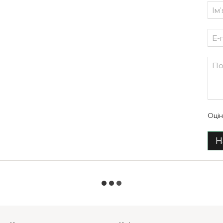
Оцін
Н