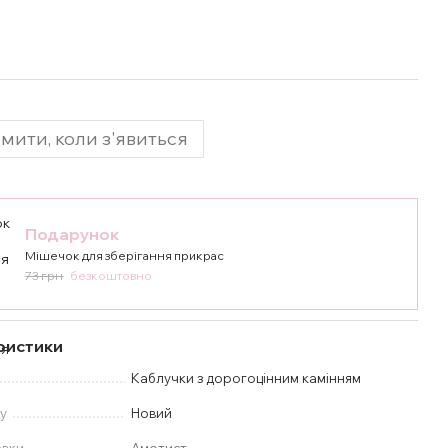
мити, коли з'явиться
Подарунок
Мішечок для зберігання прикрас
73 грн
безкоштовно
ристики
Каблучки з дорогоцінним камінням
у
Новий