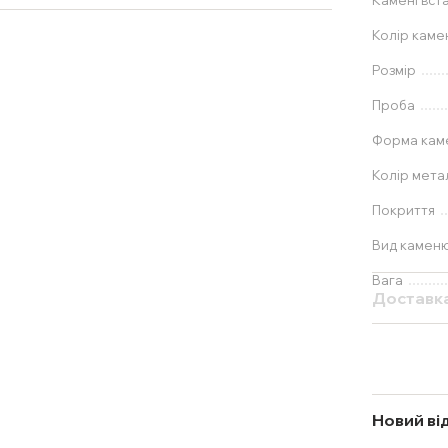
Камені вст
Колір каме
Розмір
Проба
Форма ка
Колір мета
Покриття
Вид камен
Вага
Доставк
Новий ві