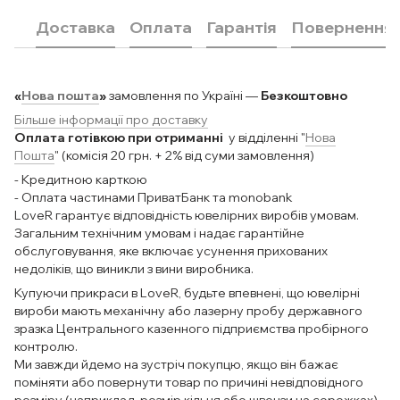
Доставка
Оплата
Гарантія
Повернення
«
Нова пошта
»
замовлення по Україні —
Безкоштовно
Більше інформації про доставку
Оплата готівкою при отриманні
у відділенні "
Нова
Пошта
" (комісія 20 грн. + 2% від суми замовлення)
- Кредитною карткою
- Оплата частинами ПриватБанк та monobank
LoveR гарантує відповідність ювелірних виробів умовам.
Загальним технічним умовам і надає гарантійне
обслуговування, яке включає усунення прихованих
недоліків, що виникли з вини виробника.
Купуючи прикраси в LoveR, будьте впевнені, що ювелірні
вироби мають механічну або лазерну пробу державного
зразка Центрального казенного підприємства пробірного
контролю.
Ми завжди йдемо на зустріч покупцю, якщо він бажає
поміняти або повернути товар по причині невідповідного