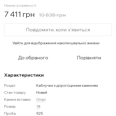
Немає в наявності
7 411 грн
10 838 грн
Повідомити, коли з'явиться
Увійти
для відображення накопичувальної знижки
%
До обраного
Порівняти
Характеристики
Розділ
Каблучки з дорогоцінним камінням
Стан товару
Новий
Камені вставки
Опал
Розмір
18
Проба
925