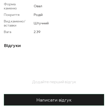
Форма
Овал
каменю
Покриття
Родій
Вид каменю/
Штучний
вставки
Вага
2.39
Відгуки
Додайте перший відгук
Написати відгук