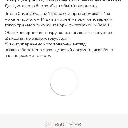
розміру (наприклад, розмір кільця або швензи на сережках).
Для цього потрібно зробити обмін/повернення.
Згідно Закону України "Про захист прав споживачів" ви
можете протягом 14 днів з моменту покупки повернути
товар при умові виконання норм, які зазначені у Законі.
Обмін/повернення товару належної якості виконується:
а) якщо він не використовувався
б) якщо збережено його товарний вигляд
в) якщо збережено розрахунковий документ, який було
видано разом з товаром
050 850-58-88