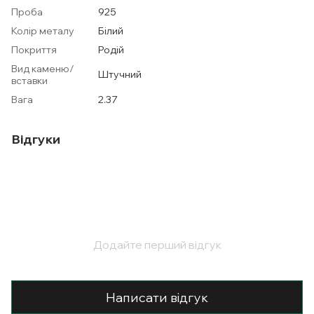
Проба
925
Колір металу
Білий
Покриття
Родій
Вид каменю/
Штучний
вставки
Вага
2.37
Відгуки
Додайте перший відгук
Написати відгук