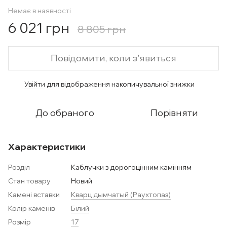
Немає в наявності
6 021 грн
8 805 грн
Повідомити, коли з'явиться
Увійти
для відображення накопичувальної знижки
%
До обраного
Порівняти
Характеристики
Розділ
Каблучки з дорогоцінним камінням
Стан товару
Новий
Камені вставки
Кварц дымчатый (Раухтопаз)
Колір каменів
Білий
Розмір
17