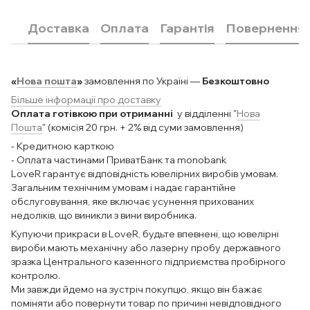
Доставка
Оплата
Гарантія
Повернення
«
Нова пошта
»
замовлення по Україні —
Безкоштовно
Більше інформації про доставку
Оплата готівкою при отриманні
у відділенні "
Нова
Пошта
" (комісія 20 грн. + 2% від суми замовлення)
- Кредитною карткою
- Оплата частинами ПриватБанк та monobank
LoveR гарантує відповідність ювелірних виробів умовам.
Загальним технічним умовам і надає гарантійне
обслуговування, яке включає усунення прихованих
недоліків, що виникли з вини виробника.
Купуючи прикраси в LoveR, будьте впевнені, що ювелірні
вироби мають механічну або лазерну пробу державного
зразка Центрального казенного підприємства пробірного
контролю.
Ми завжди йдемо на зустріч покупцю, якщо він бажає
поміняти або повернути товар по причині невідповідного