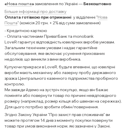
«
Нова пошта
»
замовлення по Україні —
Безкоштовно
Більше інформації про доставку
Оплата готівкою при отриманні
у відділенні "
Нова
Пошта
" (комісія 20 грн. + 2% від суми замовлення)
- Кредитною карткою
- Оплата частинами ПриватБанк та monobank
LoveR гарантує відповідність ювелірних виробів умовам.
Загальним технічним умовам і надає гарантійне
обслуговування, яке включає усунення прихованих
недоліків, що виникли з вини виробника.
Купуючи прикраси в LoveR, будьте впевнені, що ювелірні
вироби мають механічну або лазерну пробу державного
зразка Центрального казенного підприємства пробірного
контролю.
Ми завжди йдемо на зустріч покупцю, якщо він бажає
поміняти або повернути товар по причині невідповідного
розміру (наприклад, розмір кільця або швензи на сережках).
Для цього потрібно зробити обмін/повернення.
Згідно Закону України "Про захист прав споживачів" ви
можете протягом 14 днів з моменту покупки повернути
товар при умові виконання норм, які зазначені у Законі.