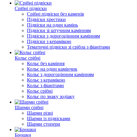
Срібні підвіски
Срібні підвіски без каменів
Підвіски хрестики
Підвіски на один камінь
Підвіски зі штучним камінням
Підвіски з дорогоцінним камінням
Підвіски з керамікою
Тематичні підвіски зі срібла з фіанітами
Кольє срібні
Кольє без каміння
Кольє на один камінчик
Кольє з дорогоцінним камінням
Кольє з керамікою
Кольє з фіанітами
Кольє срібні
Кольє по знаку зодіаку
Шарми срібні
Шарми різні
Шарми із підвісками
Шарми стопери
Брошки