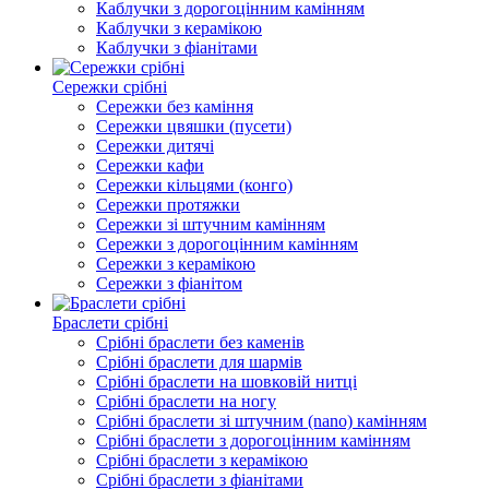
Каблучки з дорогоцінним камінням
Каблучки з керамікою
Каблучки з фіанітами
Сережки срібні
Сережки без каміння
Сережки цвяшки (пусети)
Сережки дитячі
Сережки кафи
Сережки кільцями (конго)
Сережки протяжки
Сережки зі штучним камінням
Сережки з дорогоцінним камінням
Сережки з керамікою
Сережки з фіанітом
Браслети срібні
Срібні браслети без каменів
Срібні браслети для шармів
Срібні браслети на шовковій нитці
Срібні браслети на ногу
Срібні браслети зі штучним (nano) камінням
Срібні браслети з дорогоцінним камінням
Срібні браслети з керамікою
Срібні браслети з фіанітами