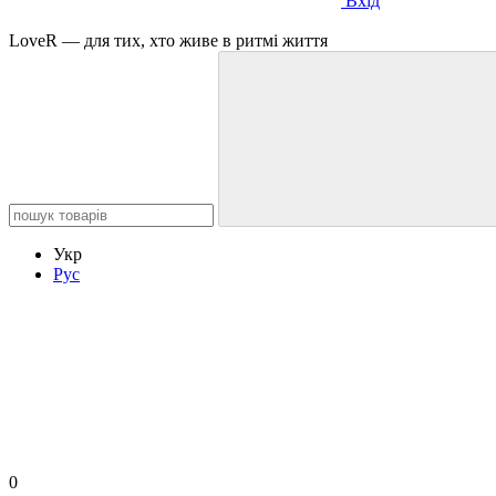
Вхід
LoveR — для тих, хто живе в ритмі життя
Укр
Рус
0