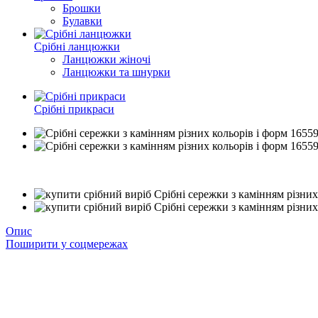
Брошки
Булавки
Срібні ланцюжки
Ланцюжки жіночі
Ланцюжки та шнурки
Срібні прикраси
−38%
Опис
Поширити у соцмережах