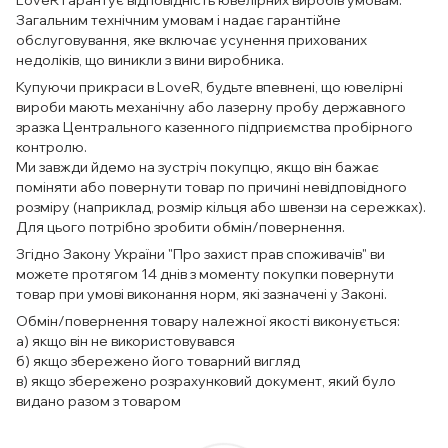
LoveR гарантує відповідність ювелірних виробів умовам.
Загальним технічним умовам і надає гарантійне
обслуговування, яке включає усунення прихованих
недоліків, що виникли з вини виробника.
Купуючи прикраси в LoveR, будьте впевнені, що ювелірні
вироби мають механічну або лазерну пробу державного
зразка Центрального казенного підприємства пробірного
контролю.
Ми завжди йдемо на зустріч покупцю, якщо він бажає
поміняти або повернути товар по причині невідповідного
розміру (наприклад, розмір кільця або швензи на сережках).
Для цього потрібно зробити обмін/повернення.
Згідно Закону України "Про захист прав споживачів" ви
можете протягом 14 днів з моменту покупки повернути
товар при умові виконання норм, які зазначені у Законі.
Обмін/повернення товару належної якості виконується:
а) якщо він не використовувався
б) якщо збережено його товарний вигляд
в) якщо збережено розрахунковий документ, який було
видано разом з товаром