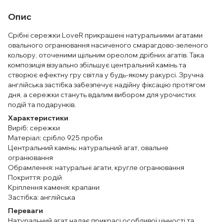
Опис
Срібні сережки LoveR прикрашені натуральними агатами
овального огранювання насиченого смарагдово-зеленого
кольору, оточеними щільним ореолом дрібних агатів. Така
композиція візуально збільшує центральний камінь та
створює ефектну гру світла у будь-якому ракурсі. Зручна
англійська застібка забезпечує надійну фіксацію протягом
дня, а сережки стануть вдалим вибором для урочистих
подій та подарунків.
Характеристики
Виріб: сережки
Матеріал: срібло 925 проби
Центральний камінь: натуральний агат, овальне
огранювання
Обрамлення: натуральні агати, кругле огранювання
Покриття: родій
Кріплення каменя: крапани
Застібка: англійська
Переваги
Натуральний агат надає прикрасі особливої цінності та