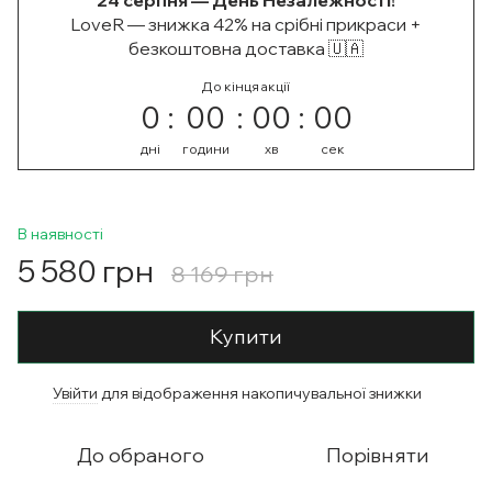
24 серпня — День Незалежності!
LoveR — знижка 42% на срібні прикраси +
безкоштовна доставка 🇺🇦
До кінця акції
0
00
00
00
дні
години
хв
сек
В наявності
5 580 грн
8 169 грн
Купити
Увійти
для відображення накопичувальної знижки
%
До обраного
Порівняти