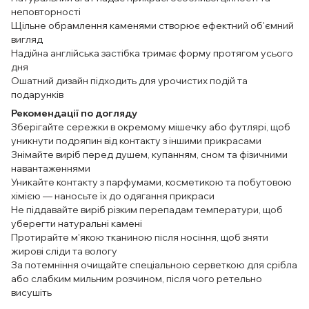
неповторності
Щільне обрамлення каменями створює ефектний об'ємний
вигляд
Надійна англійська застібка тримає форму протягом усього
дня
Ошатний дизайн підходить для урочистих подій та
подарунків
Рекомендації по догляду
Зберігайте сережки в окремому мішечку або футлярі, щоб
уникнути подряпин від контакту з іншими прикрасами
Знімайте виріб перед душем, купанням, сном та фізичними
навантаженнями
Уникайте контакту з парфумами, косметикою та побутовою
хімією — наносьте їх до одягання прикраси
Не піддавайте виріб різким перепадам температури, щоб
уберегти натуральні камені
Протирайте м'якою тканиною після носіння, щоб зняти
жирові сліди та вологу
За потемніння очищайте спеціальною серветкою для срібла
або слабким мильним розчином, після чого ретельно
висушіть