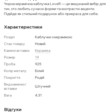
Чорна керамічна каблучка LoveR — це вишуканий вибір для
тих, хто любить сучасні форми та контрастні акценти.
Підійде як стильний подарунок або прикраса для себе.
Характеристики
Розділ
Каблучки з керамікою
Стан товару
Новий
Камені вставки
Кераміка
Розмір
19
Проба
925
Колір металу
Білий
Покриття
Родій
Вид каменю/
Штучний
вставки
Вага
4.31
Відгуки