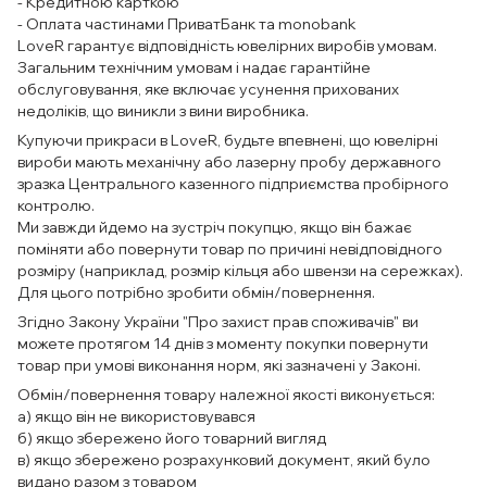
- Кредитною карткою
- Оплата частинами ПриватБанк та monobank
LoveR гарантує відповідність ювелірних виробів умовам.
Загальним технічним умовам і надає гарантійне
обслуговування, яке включає усунення прихованих
недоліків, що виникли з вини виробника.
Купуючи прикраси в LoveR, будьте впевнені, що ювелірні
вироби мають механічну або лазерну пробу державного
зразка Центрального казенного підприємства пробірного
контролю.
Ми завжди йдемо на зустріч покупцю, якщо він бажає
поміняти або повернути товар по причині невідповідного
розміру (наприклад, розмір кільця або швензи на сережках).
Для цього потрібно зробити обмін/повернення.
Згідно Закону України "Про захист прав споживачів" ви
можете протягом 14 днів з моменту покупки повернути
товар при умові виконання норм, які зазначені у Законі.
Обмін/повернення товару належної якості виконується:
а) якщо він не використовувався
б) якщо збережено його товарний вигляд
в) якщо збережено розрахунковий документ, який було
видано разом з товаром