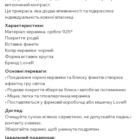
витончений контраст.
Це прикраса, яка додає впевненості та підкреслює
індивідуальність кожної власниці.
Характеристики:
Матеріал: кераміка, срібло 925°
Покриття: родій
Вставка: фіаніти
Колір кераміки: чорний
Форма вставки: кругла
Бренд: LoveR
Основні переваги:
• Поєднання чорної кераміки та блиску фіанітів створює
ефектну гру світла
• Родієве покриття зберігає блиск і запобігає потемнінню
• Міцна, легка та гіпоалергенна кераміка
• Поставляється у фірмовій коробочці або мішечку LoveR
Догляд:
Очищуйте сухою м’якою серветкою, не допускайте падінь і
контакту з хімією.
Зберігайте окремо, щоб уникнути подряпин.
Ідеальний подарунок: