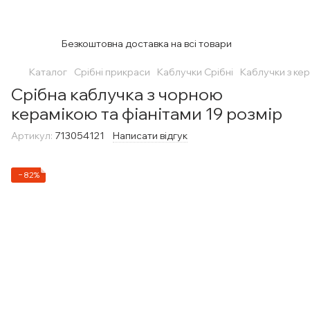
Безкоштовна доставка на всі товари
Каталог
Срібні прикраси
Каблучки Срібні
Каблучки з ке
Срібна каблучка з чорною
керамікою та фіанітами 19 розмір
Артикул:
713054121
Написати відгук
−82%