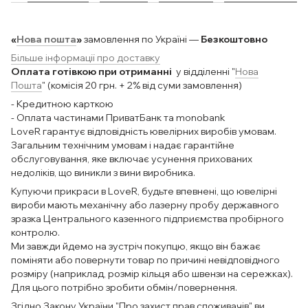
«
Нова пошта
»
замовлення по Україні —
Безкоштовно
Більше інформації про доставку
Оплата готівкою при отриманні
у відділенні "
Нова
Пошта
" (комісія 20 грн. + 2% від суми замовлення)
- Кредитною карткою
- Оплата частинами ПриватБанк та monobank
LoveR гарантує відповідність ювелірних виробів умовам.
Загальним технічним умовам і надає гарантійне
обслуговування, яке включає усунення прихованих
недоліків, що виникли з вини виробника.
Купуючи прикраси в LoveR, будьте впевнені, що ювелірні
вироби мають механічну або лазерну пробу державного
зразка Центрального казенного підприємства пробірного
контролю.
Ми завжди йдемо на зустріч покупцю, якщо він бажає
поміняти або повернути товар по причині невідповідного
розміру (наприклад, розмір кільця або швензи на сережках).
Для цього потрібно зробити обмін/повернення.
Згідно Закону України "Про захист прав споживачів" ви