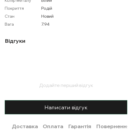
Колір металу
Білий
Покриття
Родій
Стан
Новий
Вага
7.94
Відгуки
Додайте перший відгук
Написати відгук
Доставка
Оплата
Гарантія
Повернення