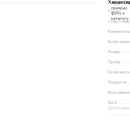
Характе
Розділ
Стан товар
Камені вст
Колір каме
Розмір
Проба
Колір мета
Покриття
Вид камен
Вага
Доставк