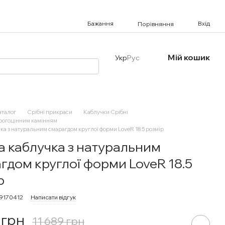
Бажання
Вхід
Порівняння
Мій кошик
Укр
Рус
аталог
Срібні прикраси
Каблучки Срібні
орогоцінним камінням
ка з натуральним смарагдом круглої форми LoveR 18.5 розмір
а каблучка з натуральним
гдом круглої форми LoveR 18.5
р
19170412
Написати відгук
 грн
11 689 грн