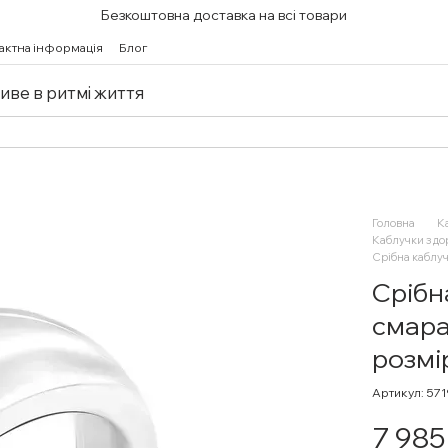
Безкоштовна доставка на всі товари
актна інформація
Блог
живе в ритмі життя
Головна
К
Каблучки з д
Срібна каблуч
Срібн
смара
розмі
Артикул: 57
7 985