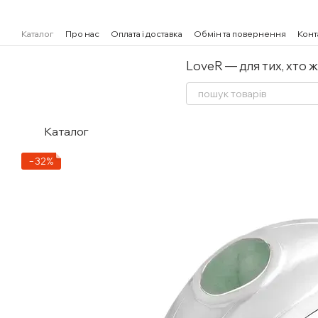
Перейти к основному контенту
Каталог
Про нас
Оплата і доставка
Обмін та повернення
Конт
LoveR — для тих, хто 
Каталог
−32%