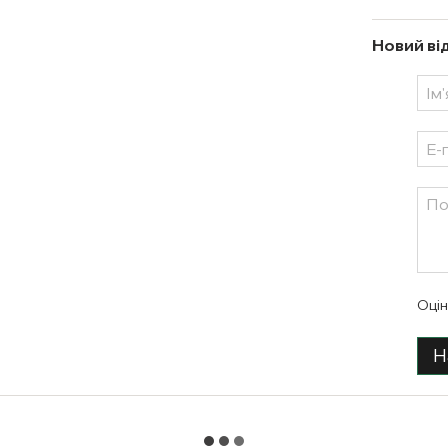
Новий ві
Оцін
Н