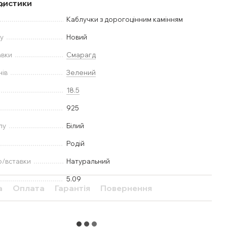
ристики
Каблучки з дорогоцінним камінням
у
Новий
авки
Смарагд
нів
Зелений
18.5
925
лу
Білий
Родій
ю/вставки
Натуральний
5.09
а
Оплата
Гарантія
Повернення