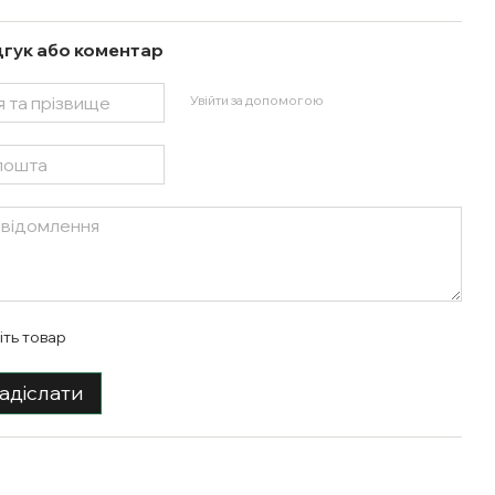
дгук або коментар
Увійти за допомогою
іть товар
адіслати