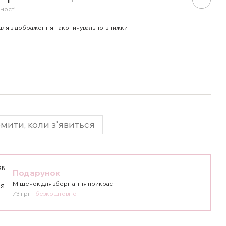
ності
для відображення накопичувальної знижки
мити, коли з'явиться
Подарунок
Мішечок для зберігання прикрас
73 грн
безкоштовно