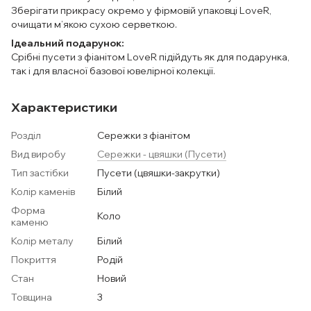
Зберігати прикрасу окремо у фірмовій упаковці LoveR,
очищати м’якою сухою серветкою.
Ідеальний подарунок:
Срібні пусети з фіанітом LoveR підійдуть як для подарунка,
так і для власної базової ювелірної колекції.
Характеристики
Розділ
Сережки з фіанітом
Вид виробу
Сережки - цвяшки (Пусети)
Тип застібки
Пусети (цвяшки-закрутки)
Колір каменів
Білий
Форма
Коло
каменю
Колір металу
Білий
Покриття
Родій
Стан
Новий
Товщина
3