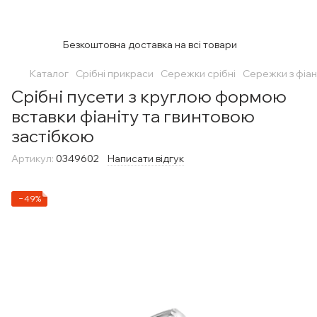
Безкоштовна доставка на всі товари
Каталог
Срібні прикраси
Сережки срібні
Сережки з фіан
Срібні пусети з круглою формою
вставки фіаніту та гвинтовою
застібкою
Артикул:
0349602
Написати відгук
−49%