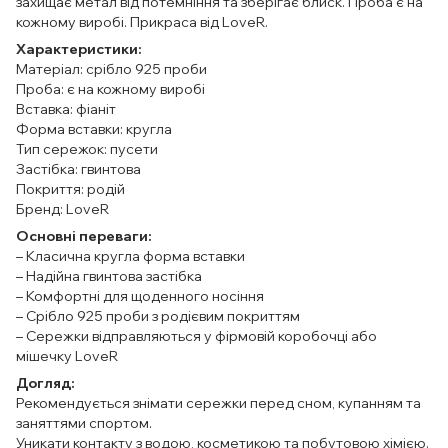
захищає метал від потемніння та зберігає блиск. Проба є на
кожному виробі. Прикраса від LoveR.
Характеристики:
Матеріал: срібло 925 проби
Проба: є на кожному виробі
Вставка: фіаніт
Форма вставки: кругла
Тип сережок: пусети
Застібка: гвинтова
Покриття: родій
Бренд: LoveR
Основні переваги:
– Класична кругла форма вставки
– Надійна гвинтова застібка
– Комфортні для щоденного носіння
– Срібло 925 проби з родієвим покриттям
– Сережки відправляються у фірмовій коробочці або
мішечку LoveR
Догляд:
Рекомендується знімати сережки перед сном, купанням та
заняттями спортом.
Уникати контакту з водою, косметикою та побутовою хімією.