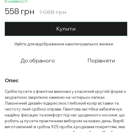
В наявності
558 грн
1 088 грн
Купити
Увійти
для відображення накопичувальної знижки
%
До обраного
Порівняти
Опис
Срібні пусети з фіанітом виконані у класичній круглій формі з
акуратною закріпкою каменю на чотирьох лапках.
Лаконічний дизайн підкреслює глибокий колір вставки та
чистоту ліній срібної оправи. Гвинтова застібка забезпечує
надійну фіксацію та комфорт під час щоденного носіння, що
робить ці пусети практичним вибором на кожен день. Виріб
виготовлений зі срібла 925 проби з родієвим покриттям, яке