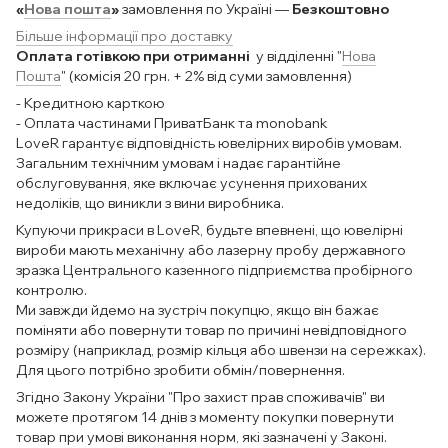
«
Нова пошта
»
замовлення по Україні —
Безкоштовно
Більше інформації про доставку
Оплата готівкою при отриманні
у відділенні "
Нова
Пошта
" (комісія 20 грн. + 2% від суми замовлення)
- Кредитною карткою
- Оплата частинами ПриватБанк та monobank
LoveR гарантує відповідність ювелірних виробів умовам.
Загальним технічним умовам і надає гарантійне
обслуговування, яке включає усунення прихованих
недоліків, що виникли з вини виробника.
Купуючи прикраси в LoveR, будьте впевнені, що ювелірні
вироби мають механічну або лазерну пробу державного
зразка Центрального казенного підприємства пробірного
контролю.
Ми завжди йдемо на зустріч покупцю, якщо він бажає
поміняти або повернути товар по причині невідповідного
розміру (наприклад, розмір кільця або швензи на сережках).
Для цього потрібно зробити обмін/повернення.
Згідно Закону України "Про захист прав споживачів" ви
можете протягом 14 днів з моменту покупки повернути
товар при умові виконання норм, які зазначені у Законі.