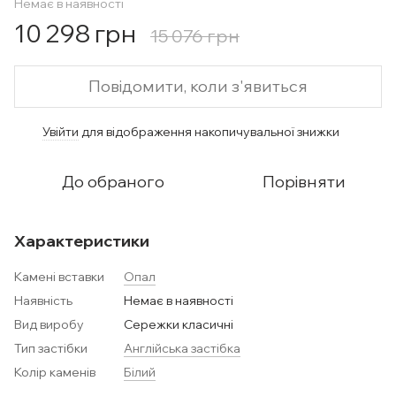
Немає в наявності
10 298 грн
15 076 грн
Повідомити, коли з'явиться
Увійти
для відображення накопичувальної знижки
%
До обраного
Порівняти
Характеристики
Камені вставки
Опал
Наявність
Немає в наявності
Вид виробу
Сережки класичні
Тип застібки
Англійська застібка
Колір каменів
Білий