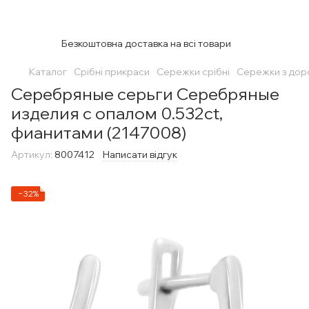
Безкоштовна доставка на всі товари
Каталог
Срібні прикраси
Сережки срібні
Сережки з дор
Серебряные серьги Серебряные
изделия с опалом 0.532ct,
фианитами (2147008)
Артикул:
8007412
Написати відгук
−32%