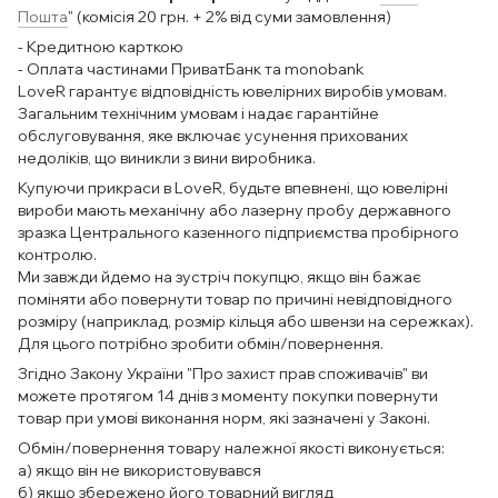
Пошта
" (комісія 20 грн. + 2% від суми замовлення)
- Кредитною карткою
- Оплата частинами ПриватБанк та monobank
LoveR гарантує відповідність ювелірних виробів умовам.
Загальним технічним умовам і надає гарантійне
обслуговування, яке включає усунення прихованих
недоліків, що виникли з вини виробника.
Купуючи прикраси в LoveR, будьте впевнені, що ювелірні
вироби мають механічну або лазерну пробу державного
зразка Центрального казенного підприємства пробірного
контролю.
Ми завжди йдемо на зустріч покупцю, якщо він бажає
поміняти або повернути товар по причині невідповідного
розміру (наприклад, розмір кільця або швензи на сережках).
Для цього потрібно зробити обмін/повернення.
Згідно Закону України "Про захист прав споживачів" ви
можете протягом 14 днів з моменту покупки повернути
товар при умові виконання норм, які зазначені у Законі.
Обмін/повернення товару належної якості виконується:
а) якщо він не використовувався
б) якщо збережено його товарний вигляд